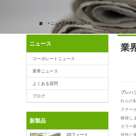
>
ニュース
>
業界ニュース
家
ニュース
業
コーポレートニュース
業界ニュース
よくある質問
プレハ
ブログ
れらの
スチー
確保し
新製品
カラー
20フィート
音性に