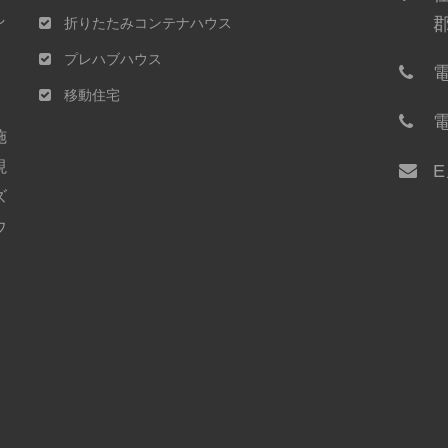
し
折りたたみコンテナハウス
プレハブハウス
電
移動住宅
電
施
現
ズ
ウ