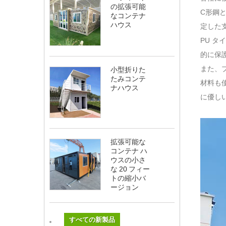
の拡張可能
C形鋼
なコンテナ
ハウス
定した
PU 
的に保
また、
小型折りた
たみコンテ
材料も
ナハウス
に優し
拡張可能な
コンテナ ハ
ウスの小さ
な 20 フィー
トの縮小バ
ージョン
すべての新製品