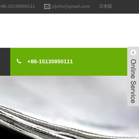
+86-15130850111
yljcfw@gmail.com
日本語
+86-15130850111