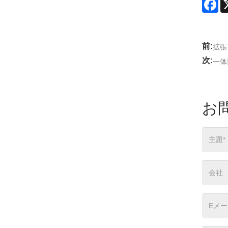
Fa
前:
拡張
次:
一体
お