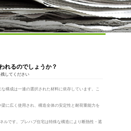
Live
われるのでしょうか？
を残してください
主な構成は一連の選択された材料に依存しています。こ
や梁に広く使用され、構造全体の安定性と耐荷重能力を
パネルです。プレハブ住宅は特殊な構造により断熱性・遮