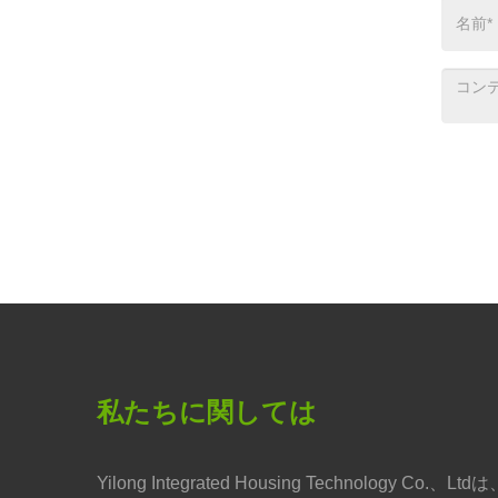
私たちに関しては
Yilong Integrated Housing Technology Co.、Ltdは