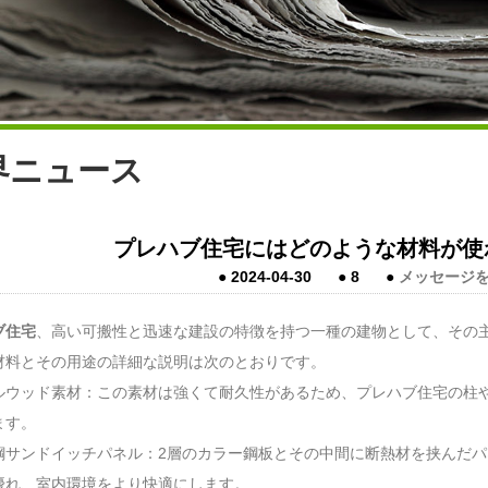
界ニュース
プレハブ住宅にはどのような材料が使
●
2024-04-30
●
8
●
メッセージ
ブ住宅
、高い可搬性と迅速な建設の特徴を持つ一種の建物として、その
材料とその用途の詳細な説明は次のとおりです。
ルウッド素材：この素材は強くて耐久性があるため、プレハブ住宅の柱
ます。
鋼サンドイッチパネル：2層のカラー鋼板とその中間に断熱材を挟んだ
優れ、室内環境をより快適にします。