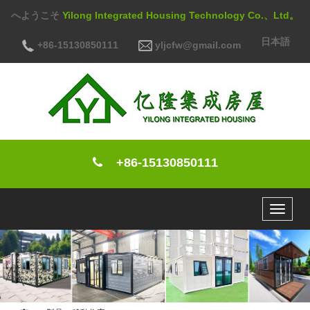
へようこそ
Yilong Integrated Housing Technology Co.、Ltd。
日本語
+86-15130850111
yljcfw@gmail.com
+86-15130850111
Toggle
navigat