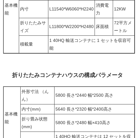
基本機
消費電
内寸
L11540*W6060*H2240
12KW
能
力
折りたたみサ
72平方メ
L11800*W2200*H2480
床面積
イズ
ートル
1 40HQ 輸送コンテナに 1 セットを収容可
積載量
能
折りたたみコンテナハウスの構成パラメータ
外形寸法 （ん
5800 長さ*2440 幅*2500 高さ
ん）
内寸(mm)
5640 長さ*2320 幅*2400高さ
基本機
折り畳み状態
能
5800 長さ*2480 幅×410高さ
(mm)
1 40HQ 輸送コンテナは 12 セットを収