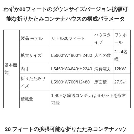
わずか20フィートのダウンサイズバージョン拡張可
能な折りたたみコンテナハウスの構成パラメータ
ハウスタ
ワンホ
製品 モデル
リトル20フィート
イプ
ール
2～4名
拡大サイズ
L5900*W4800*H2480
人々の数
様
基本機
内寸
L5460*W4640*H2240
消費電力
12KW
能
折りたたみサ
L5900*W700*H2480
床面積
27.5㎡
イズ
1 40HQ 輸送コンテナは 6 セットを収容
積載量
可能
20 フィートの拡張可能な折りたたみコンテナ ハウ