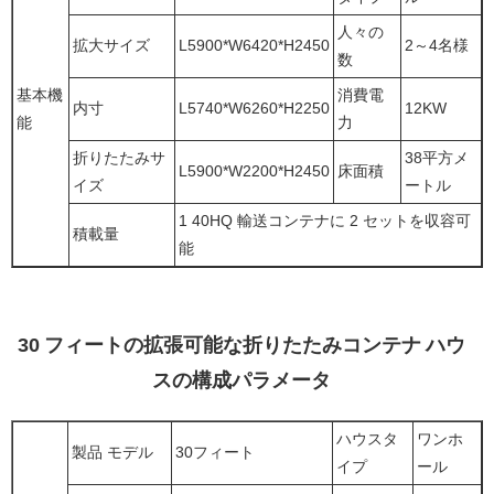
人々の
拡大サイズ
L5900*W6420*H2450
2～4名様
数
基本機
消費電
内寸
L5740*W6260*H2250
12KW
能
力
折りたたみサ
38平方メ
L5900*W2200*H2450
床面積
イズ
ートル
1 40HQ 輸送コンテナに 2 セットを収容可
積載量
能
30 フィートの拡張可能な折りたたみコンテナ ハウ
スの構成パラメータ
ハウスタ
ワンホ
製品 モデル
30フィート
イプ
ール