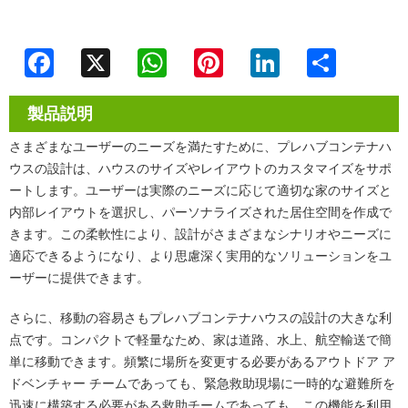
Facebook
X
WhatsApp
Pinterest
LinkedIn
Share
製品説明
さまざまなユーザーのニーズを満たすために、プレハブコンテナハ
ウスの設計は、ハウスのサイズやレイアウトのカスタマイズをサポ
ートします。ユーザーは実際のニーズに応じて適切な家のサイズと
内部レイアウトを選択し、パーソナライズされた居住空間を作成で
きます。この柔軟性により、設計がさまざまなシナリオやニーズに
適応できるようになり、より思慮深く実用的なソリューションをユ
ーザーに提供できます。
さらに、移動の容易さもプレハブコンテナハウスの設計の大きな利
点です。コンパクトで軽量なため、家は道路、水上、航空輸送で簡
単に移動できます。頻繁に場所を変更する必要があるアウトドア ア
ドベンチャー チームであっても、緊急救助現場に一時的な避難所を
迅速に構築する必要がある救助チームであっても、この機能を利用