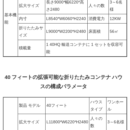
長さ9000*幅6220*高
3～6名
拡大サイズ
人々の数
さ2480
様
基本機
内寸
L8540*W6060*H2240
消費電力
12KW
能
折りたたみサ
L9000*W2200*H2480
床面積
56㎡
イズ
1 40HQ 輸送コンテナに 1 セットを収容可
積載量
能
40 フィートの拡張可能な折りたたみコンテナ ハウ
スの構成パラメータ
ハウス
ワンホー
製品 モデル
40フィート
タイプ
ル
人々の
拡大サイズ
L11800*W6220*H2480
3～6名様
数