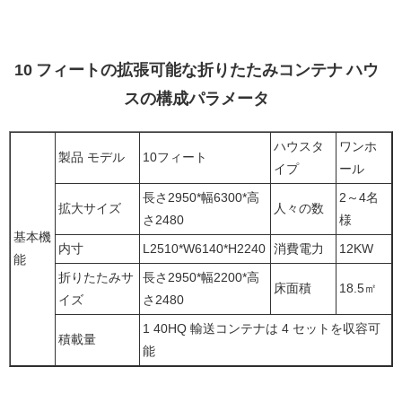
10 フィートの拡張可能な折りたたみコンテナ ハウ
スの構成パラメータ
ハウスタ
ワンホ
製品 モデル
10フィート
イプ
ール
長さ2950*幅6300*高
2～4名
拡大サイズ
人々の数
さ2480
様
基本機
内寸
L2510*W6140*H2240
消費電力
12KW
能
折りたたみサ
長さ2950*幅2200*高
床面積
18.5㎡
イズ
さ2480
1 40HQ 輸送コンテナは 4 セットを収容可
積載量
能