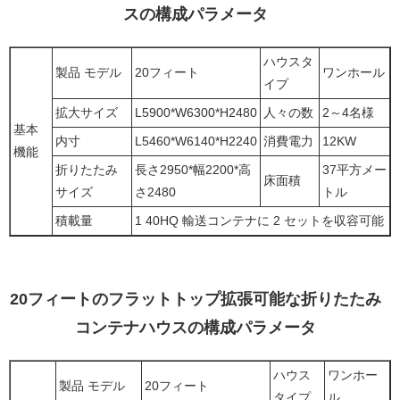
スの構成パラメータ
ハウスタ
製品 モデル
20フィート
ワンホール
イプ
拡大サイズ
L5900*W6300*H2480
人々の数
2～4名様
基本
内寸
L5460*W6140*H2240
消費電力
12KW
機能
折りたたみ
長さ2950*幅2200*高
37平方メー
床面積
サイズ
さ2480
トル
積載量
1 40HQ 輸送コンテナに 2 セットを収容可能
20フィートのフラットトップ拡張可能な折りたたみ
コンテナハウスの構成パラメータ
ハウス
ワンホー
製品 モデル
20フィート
タイプ
ル