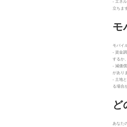
- エ
立ちま
モ
モバイ
- 資
するか
- 減
があり
- 土地
る場合
ど
あなた