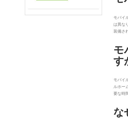
モバイ
は異な
装備さ
モ
す
モバイ
ルホー
要な時
な