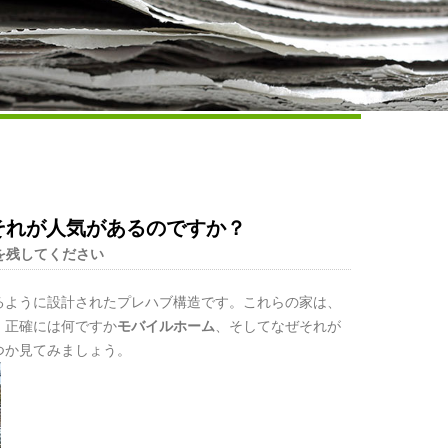
Live
それが人気があるのですか？
を残してください
るように設計されたプレハブ構造です。これらの家は、
、正確には何ですか
モバイルホーム
、そしてなぜそれが
つか見てみましょう。