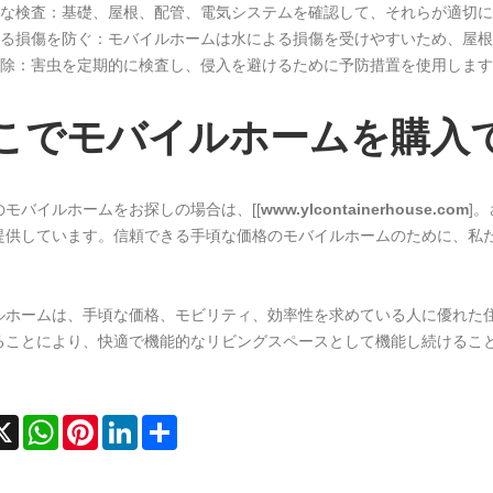
期的な検査：基礎、屋根、配管、電気システムを確認して、それらが適切
による損傷を防ぐ：モバイルホームは水による損傷を受けやすいため、屋
虫駆除：害虫を定期的に検査し、侵入を避けるために予防措置を使用しま
こでモバイルホームを購入
のモバイルホームをお探しの場合は、[[
www.ylcontainerhouse.com
]
提供しています。信頼できる手頃な価格のモバイルホームのために、私
ルホームは、手頃な価格、モビリティ、効率性を求めている人に優れた
ることにより、快適で機能的なリビングスペースとして機能し続けるこ
cebook
X
WhatsApp
Pinterest
LinkedIn
Share