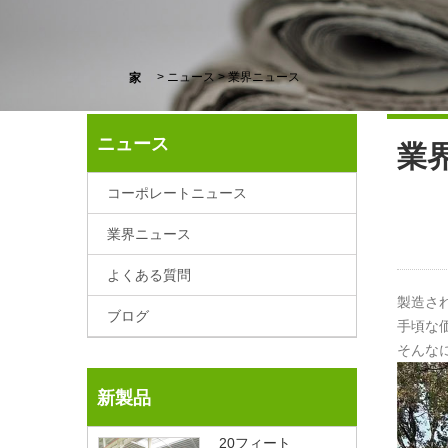
>
ニュース
>
業界ニュース
家
ニュース
業
コーポレートニュース
業界ニュース
よくある質問
製造さ
ブログ
手頃な
そんな
新製品
20フィート