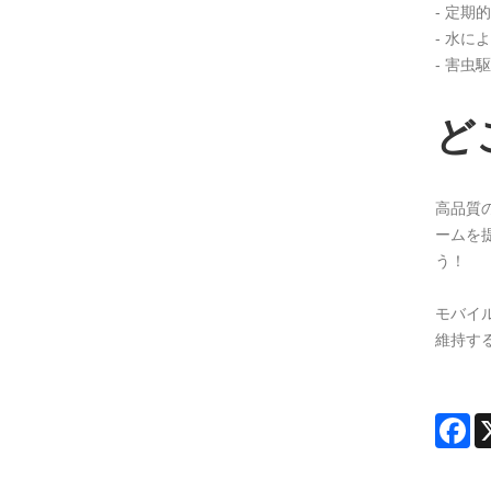
- 定
- 水
- 害
ど
高品質
ームを
う！
モバイ
維持す
Fa