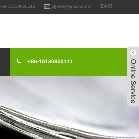
+86-15130850111
yljcfw@gmail.com
日本語
+86-15130850111