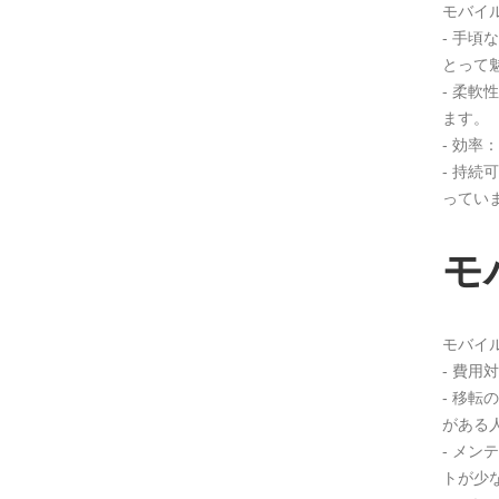
モバイ
- 手
とって
- 柔
ます。
- 効
- 持
ってい
モ
モバイ
- 費
- 移
がある
- メ
トが少