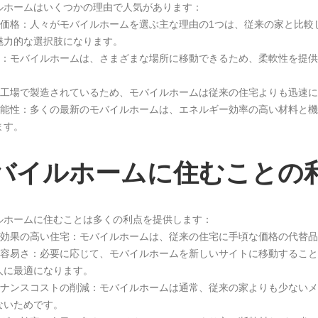
ルホームはいくつかの理由で人気があります：
頃な価格：人々がモバイルホームを選ぶ主な理由の1つは、従来の家と比
魅力的な選択肢になります。
軟性：モバイルホームは、さまざまな場所に移動できるため、柔軟性を提
率：工場で製造されているため、モバイルホームは従来の住宅よりも迅速
続可能性：多くの最新のモバイルホームは、エネルギー効率の高い材料と
ます。
バイルホームに住むことの
ルホームに住むことは多くの利点を提供します：
用対効果の高い住宅：モバイルホームは、従来の住宅に手頃な価格の代替
転の容易さ：必要に応じて、モバイルホームを新しいサイトに移動するこ
人に最適になります。
ンテナンスコストの削減：モバイルホームは通常、従来の家よりも少ない
ないためです。