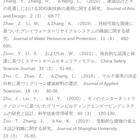
Zhang、Y.、Zhang、R。、＆Wang、L。（2020）。建築設計とそ
の見通しにおける3D印刷技術の適用に関する研究。 Journal of Arts
and Design、2（3）、68-77。
Zhao、Z.、Li、M。、＆Zhang、K。（2019）。持続可能な開発に
基づいたグレイウォーターリサイクルシステムの構築に関する研
究。 Journal of Water Resource and Protection、11（6）、682-
690。
Zhou、Y.、Li、X。、およびLin、W。（2021）。統合的な認識と保
護に基づくスマートホームセキュリティモデル。 China Safety
Science Journal、31（2）、51-60。
Zhu、C.、Zhao、Z。、＆Zhang、L。（2018）。マルチ基準の決定
分析に基づくグリーン建築材料の選択。 Journal of Applied
Sciences、18（4）、30-38。
Zhu、J.、Liu、Y。、＆Li、Y。（2020）。モノのインターネットテ
クノロジーに基づいたグリーンビルディングエンゲービングシステ
ムの研究と設計。科学技術管理研究、40（3）、120-130。
Zou、T.、Zhang、J。、＆Xie、K。（2019）。受動的な建物の省エ
ネ設計戦略に関する研究。 Journal of Shanghai University、
23（3）、76-83。