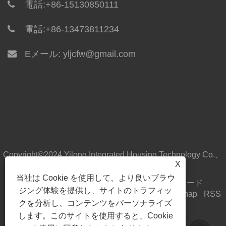
電話:
+86-15130850111
電話:
+86-13473811234
Eメール:
yljcfw@gmail.com
Copyright©2024 Yilong Integrated Housing Technology Co.、
X
Ltd。All Rights Reserved。
当社は Cookie を使用して、より良いブラウ
家
私たちについて
製品
ニュース
ダウンロード
ジング体験を提供し、サイトのトラフィッ
お問い合わせを送信
お問い合わせ
リンク
Sitemap
RSS
クを分析し、コンテンツをパーソナライズ
XML
Privacy Policy
します。このサイトを使用すると、Cookie