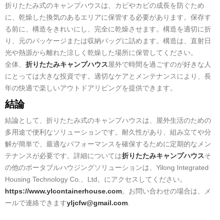
折りたたみ式のキャンプハウスは、カビやカビの成長を防ぐため
に、乾燥した換気のあるエリアに保管する必要があります。保存す
る前に、構造をきれいにし、完全に乾燥させます。構造を適切に折
り、元のパッケージまたは収納バッグに詰めます。構造は、直射日
光や熱源から離れた涼しく乾燥した場所に保管してください。
全体、
折りたたみキャンプハウス
屋外で時間を過ごすのが好きな人
にとっては大きな投資です。適切なケアとメンテナンスにより、長
年の快適で楽しいアウトドアリビングを提供できます。
結論
結論として、折りたたみ式のキャンプハウスは、屋外生活のための
多用途で便利なソリューションです。耐久性があり、組み立てや分
解が簡単で、最適なパフォーマンスを確保するために定期的なメン
テナンスが必要です。詳細については
折りたたみキャンプハウス
そ
の他のポータブルハウジングソリューションは、Yilong Integrated
Housing Technology Co.、Ltd。にアクセスしてください。
https://www.ylcontainerhouse.com
。お問い合わせの場合は、メ
ールで連絡できます
yljcfw@gmail.com
.