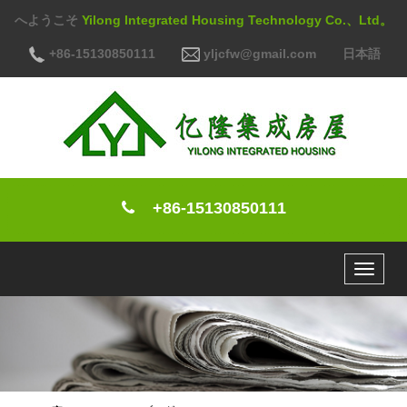
へようこそ
Yilong Integrated Housing Technology Co.、Ltd。
+86-15130850111
yljcfw@gmail.com
日本語
+86-15130850111
Toggle
navigat