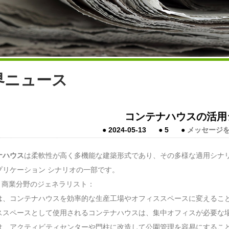
界ニュース
コンテナハウスの活用
●
2024-05-13
●
5
●
メッセージ
ナハウス
は柔軟性が高く多機能な建築形式であり、その多様な適用シナ
プリケーション シナリオの一部です。
業・商業分野のジェネラリスト：
は、コンテナハウスを効率的な生産工場やオフィススペースに変えるこ
ススペースとして使用されるコンテナハウスは、集中オフィスが必要な
は、アクティビティセンターや門柱に改造して公園管理を容易にするこ