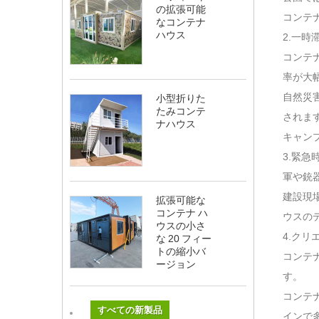
の拡張可能
コンテ
なコンテナ
ハウス
2.一時
コンテ
率が大
自然災
小型折りた
たみコンテ
されま
ナハウス
キャン
3.緊急
軍や銃
建設現
拡張可能な
コンテナ ハ
ウスの
ウスの小さ
4.ク
な 20 フィー
トの縮小バ
コンテ
ージョン
す。
コンテ
すべての新製品
インで