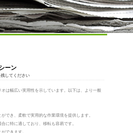
Live
シーン
を残してください
リオは幅広い実用性を示しています。以下は、より一般
とができ、柔軟で実用的な作業環境を提供します。
場合に特に適しており、移転も容易です。
とができます。