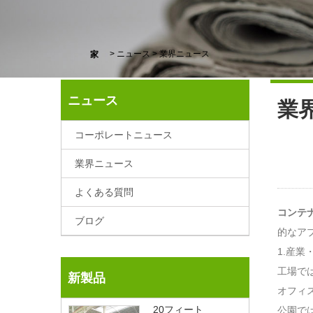
>
ニュース
>
業界ニュース
家
ニュース
業
コーポレートニュース
業界ニュース
よくある質問
コンテ
ブログ
的なア
1.産
工場で
新製品
オフィ
20フィート
公園で