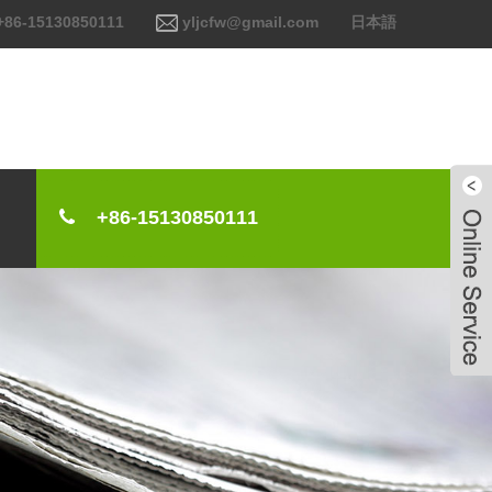
+86-15130850111
yljcfw@gmail.com
日本語
+86-15130850111