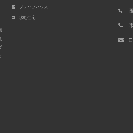
プレハブハウス
電
移動住宅
電
施
現
ズ
ウ