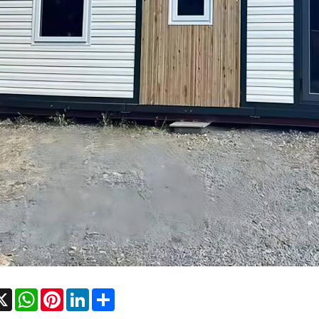
cebook
X
WhatsApp
Pinterest
LinkedIn
Share