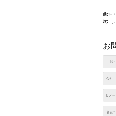
前:
折り
次:
コン
お