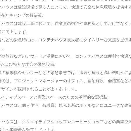
ナハウスは建設現場で働く人にとって、快適で安全な休息環境を提供す
滞在とキャンプの解決策:
ナハウスは建設工事において、作業員の宿泊や事務所としてだけでなく
幅に向上します。
害などの緊急時には、
コンテナハウス
被災者にタイムリーな支援を提供
す。
プや旅行などのアウトドア活動において、コンテナハウスは便利で快適
時および特別な場合の緊急設備:
器の移動指令センターなどの緊急事態では、迅速な建設と高い機動性によ
場では、プロジェクトマネージャーのオフィス、宿泊施設、会議室など
デザインが採用されることがよくあります。
リエイティブスペースと商業スペースのための革新的な選択肢:
ナハウスは、個人住宅、仮設寮、観光名所のホテルなどにユニークな建
ナハウスは、クリエイティブショップやコーヒーショップなどの商業空
多くの消費者を魅了しています。