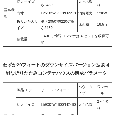
拡大サイズ
人々の数
さ2480
様
基本機
内寸
L2510*W6140*H2240
消費電力
12KW
能
折りたたみサ
長さ2950*幅2200*高
床面積
18.5㎡
イズ
さ2480
1 40HQ 輸送コンテナは 4 セットを収容可
積載量
能
わずか20フィートのダウンサイズバージョン拡張可
能な折りたたみコンテナハウスの構成パラメータ
ハウスタ
ワンホ
製品 モデル
リトル20フィート
イプ
ール
2～4名
拡大サイズ
L5900*W4800*H2480
人々の数
様