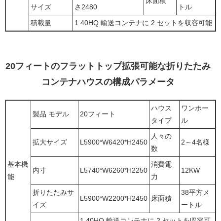
床面積
サイズ
さ2480
トル
積載量
1 40HQ 輸送コンテナに 2 セットを収容可能
20フィートのフラットトップ拡張可能な折りたたみ
コンテナハウスの構成パラメータ
ハウス
ワンホー
製品 モデル
20フィート
タイプ
ル
人々の
拡大サイズ
L5900*W6420*H2450
2～4名様
数
基本機
消費電
内寸
L5740*W6260*H2250
12KW
能
力
折りたたみサ
38平方メ
L5900*W2200*H2450
床面積
イズ
ートル
1 40HQ 輸送コンテナに 2 セットを収容可