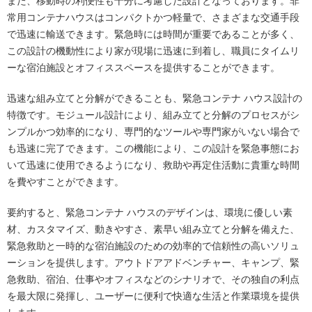
また、移動時の利便性も十分に考慮した設計となっております。非
常用コンテナハウスはコンパクトかつ軽量で、さまざまな交通手段
で迅速に輸送できます。緊急時には時間が重要であることが多く、
この設計の機動性により家が現場に迅速に到着し、職員にタイムリ
ーな宿泊施設とオフィススペースを提供することができます。
迅速な組み立てと分解ができることも、緊急コンテナ ハウス設計の
特徴です。モジュール設計により、組み立てと分解のプロセスがシ
ンプルかつ効率的になり、専門的なツールや専門家がいない場合で
も迅速に完了できます。この機能により、この設計を緊急事態にお
いて迅速に使用できるようになり、救助や再定住活動に貴重な時間
を費やすことができます。
要約すると、緊急コンテナ ハウスのデザインは、環境に優しい素
材、カスタマイズ、動きやすさ、素早い組み立てと分解を備えた、
緊急救助と一時的な宿泊施設のための効率的で信頼性の高いソリュ
ーションを提供します。アウトドアアドベンチャー、キャンプ、緊
急救助、宿泊、仕事やオフィスなどのシナリオで、その独自の利点
を最大限に発揮し、ユーザーに便利で快適な生活と作業環境を提供