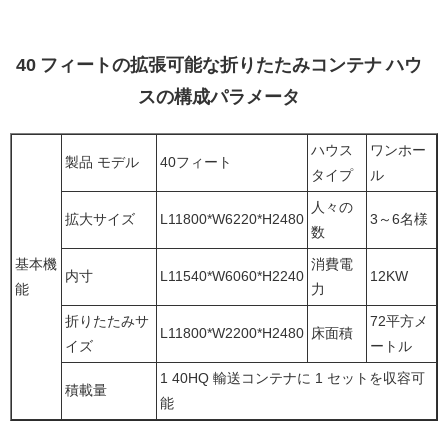
40 フィートの拡張可能な折りたたみコンテナ ハウ
スの構成パラメータ
ハウス
ワンホー
製品 モデル
40フィート
タイプ
ル
人々の
拡大サイズ
L11800*W6220*H2480
3～6名様
数
基本機
消費電
内寸
L11540*W6060*H2240
12KW
能
力
折りたたみサ
72平方メ
L11800*W2200*H2480
床面積
イズ
ートル
1 40HQ 輸送コンテナに 1 セットを収容可
積載量
能