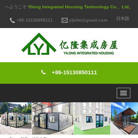
へようこそ
Yilong Integrated Housing Technology Co.、Ltd。
日本語
+86-15130850111
yljcfw@gmail.com
+86-15130850111
Toggle
navigat