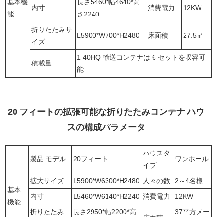
基本機
長さ5460*幅4640*高
内寸
消費電力
12KW
能
さ2240
折りたたみサ
L5900*W700*H2480
床面積
27.5㎡
イズ
1 40HQ 輸送コンテナは 6 セットを収容可
積載量
能
20 フィートの拡張可能な折りたたみコンテナ ハウ
スの構成パラメータ
ハウスタ
製品 モデル
20フィート
ワンホール
イプ
拡大サイズ
L5900*W6300*H2480
人々の数
2～4名様
基本
内寸
L5460*W6140*H2240
消費電力
12KW
機能
折りたたみ
長さ2950*幅2200*高
37平方メー