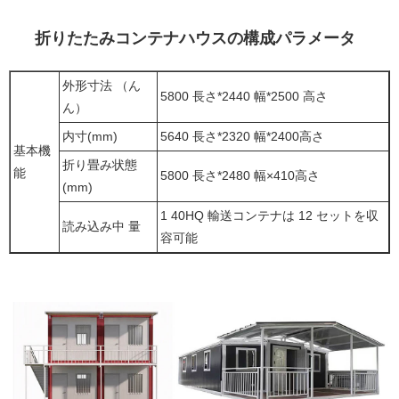
折りたたみコンテナハウスの構成パラメータ
外形寸法 （ん
5800 長さ*2440 幅*2500 高さ
ん）
内寸(mm)
5640 長さ*2320 幅*2400高さ
基本機
折り畳み状態
能
5800 長さ*2480 幅×410高さ
(mm)
1 40HQ 輸送コンテナは 12 セットを収
読み込み中 量
容可能