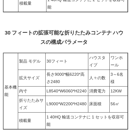
積載量
能
30 フィートの拡張可能な折りたたみコンテナ ハウ
スの構成パラメータ
ハウスタ
ワンホ
製品 モデル
30フィート
イプ
ール
長さ9000*幅6220*高
3～6名
拡大サイズ
人々の数
さ2480
様
基本機
内寸
L8540*W6060*H2240
消費電力
12KW
能
折りたたみサ
L9000*W2200*H2480
床面積
56㎡
イズ
1 40HQ 輸送コンテナに 1 セットを収容可
積載量
能