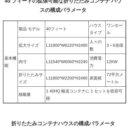
40 フィートの拡張可能な折りたたみコンテナ ハウ
スの構成パラメータ
ハウス
ワンホー
製品 モデル
40フィート
タイプ
ル
人々の
拡大サイズ
L11800*W6220*H2480
3～6名様
数
基本機
消費電
内寸
L11540*W6060*H2240
12KW
能
力
折りたたみサ
72平方メ
L11800*W2200*H2480
床面積
イズ
ートル
1 40HQ 輸送コンテナに 1 セットを収容可
積載量
能
折りたたみコンテナハウスの構成パラメータ