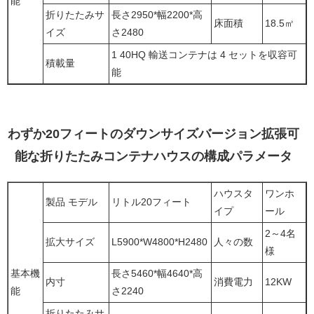
能
折りたたみサ
長さ2950*幅2200*高
床面積
18.5㎡
イズ
さ2480
1 40HQ 輸送コンテナは 4 セットを収容可
積載量
能
わずか20フィートのダウンサイズバージョン拡張可
能な折りたたみコンテナハウスの構成パラメータ
ハウスタ
ワンホ
製品 モデル
リトル20フィート
イプ
ール
2～4名
拡大サイズ
L5900*W4800*H2480
人々の数
様
基本機
長さ5460*幅4640*高
内寸
消費電力
12KW
能
さ2240
折りたたみサ