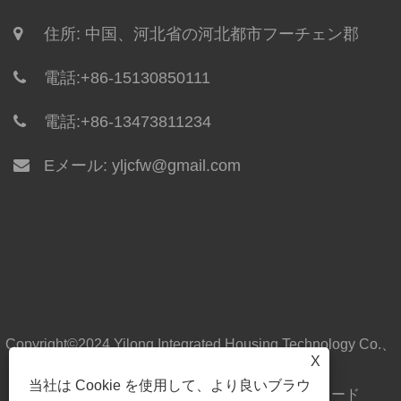
住所: 中国、河北省の河北都市フーチェン郡
電話:
+86-15130850111
電話:
+86-13473811234
Eメール:
yljcfw@gmail.com
Copyright©2024 Yilong Integrated Housing Technology Co.、
X
Ltd。All Rights Reserved。
当社は Cookie を使用して、より良いブラウ
家
私たちについて
製品
ニュース
ダウンロード