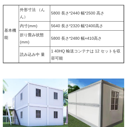
外形寸法 （ん
5800 長さ*2440 幅*2500 高さ
ん）
内寸(mm)
5640 長さ*2320 幅*2400高さ
基本機
折り畳み状態
能
5800 長さ*2480 幅×410高さ
(mm)
1 40HQ 輸送コンテナは 12 セットを収
読み込み中 量
容可能