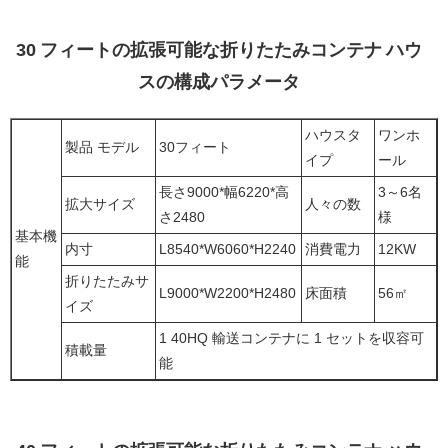
30 フィートの拡張可能な折りたたみコンテナ ハウ
スの構成パラメータ
ハウスタ
ワンホ
製品 モデル
30フィート
イプ
ール
長さ9000*幅6220*高
3～6名
拡大サイズ
人々の数
さ2480
様
基本機
内寸
L8540*W6060*H2240
消費電力
12KW
能
折りたたみサ
L9000*W2200*H2480
床面積
56㎡
イズ
1 40HQ 輸送コンテナに 1 セットを収容可
積載量
能