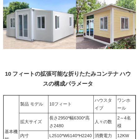
10 フィートの拡張可能な折りたたみコンテナ ハウ
スの構成パラメータ
ハウスタ
ワンホ
製品 モデル
10フィート
イプ
ール
長さ2950*幅6300*高
2～4名
拡大サイズ
人々の数
さ2480
様
基本機
内寸
L2510*W6140*H2240
消費電力
12KW