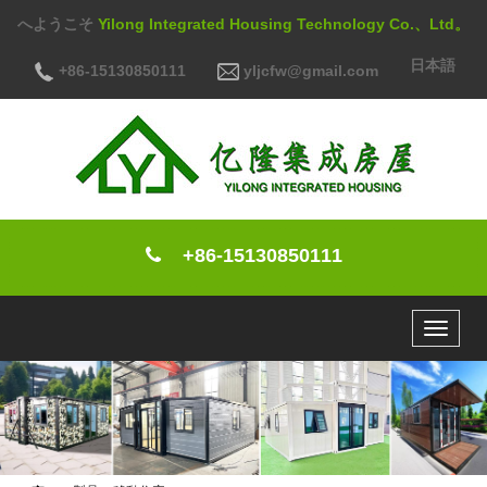
へようこそ
Yilong Integrated Housing Technology Co.、Ltd。
日本語
+86-15130850111
yljcfw@gmail.com
+86-15130850111
Toggle
navigat