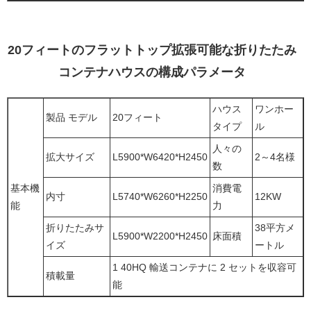
20フィートのフラットトップ拡張可能な折りたたみ
コンテナハウスの構成パラメータ
ハウス
ワンホー
製品 モデル
20フィート
タイプ
ル
人々の
拡大サイズ
L5900*W6420*H2450
2～4名様
数
基本機
消費電
内寸
L5740*W6260*H2250
12KW
能
力
折りたたみサ
38平方メ
L5900*W2200*H2450
床面積
イズ
ートル
1 40HQ 輸送コンテナに 2 セットを収容可
積載量
能